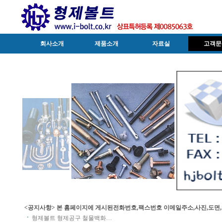
회사소개
제품소개
자료실
고객문
<공지사항> 본 홈페이지에 게시된전화번호,팩스번호 이메일주소,사진,도면
일,시험성적서공인인증기관,서류외무단복제,자동수집거부 형제볼트(상호특
형제볼트 형제공구 철물백화…