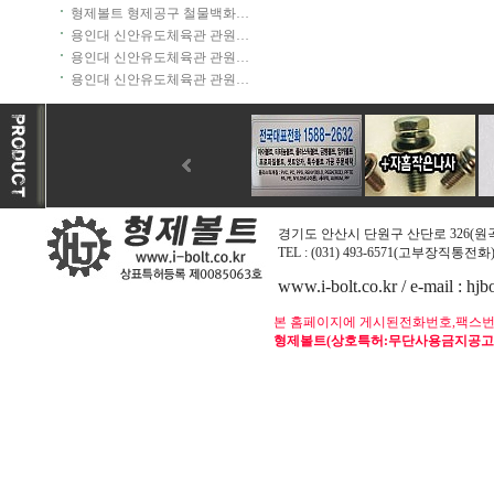
등록:무단사용금지공고:특허청장)
형제볼트 형제공구 철물백화…
용인대 신안유도체육관 관원…
용인대 신안유도체육관 관원…
용인대 신안유도체육관 관원…
경기도 안산시 단원구 산단로 326(원곡동
TEL : (031) 493-6571(고부장직통전화) / 
www.i-bolt.co.kr / e-mail : h
본 홈페이지에 게시된전화번호,팩스번
형제볼트(상호특허:무단사용금지공고